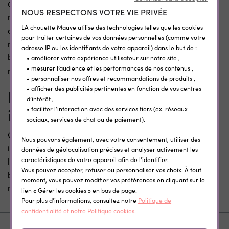
Cette
affiche nuage rose pour chambre d’enfant
se
NOUS RESPECTONS VOTRE VIE PRIVÉE
marie facilement avec du mobilier en bois clair, des
LA chouette Mauve utilise des technologies telles que les cookies
accessoires blancs, des teintes poudrées ou des matières
pour traiter certaines de vos données personnelles (comme votre
naturelles. Elle convient aussi bien à une chambre de
adresse IP ou les identifiants de votre appareil) dans le but de :
bébé qu’à une chambre de petite fille ou à un univers
• améliorer votre expérience utilisateur sur notre site ,
• mesurer l’audience et les performances de nos contenus ,
mixte aux accents pastel.
• personnaliser nos offres et recommandations de produits ,
• afficher des publicités pertinentes en fonction de vos centres
Poster enfant personnalisé
d’intérêt ,
imprimé avec soin
• faciliter l’interaction avec des services tiers (ex. réseaux
sociaux, services de chat ou de paiement).
Cette affiche est imprimée sur
papier photo
avec une
Nous pouvons également, avec votre consentement, utiliser des
impression
haute définition
, pour un rendu net, doux et
données de géolocalisation précises et analyser activement les
caractéristiques de votre appareil afin de l’identifier.
lumineux qui met en valeur le visuel. Le résultat offre une
Vous pouvez accepter, refuser ou personnaliser vos choix. À tout
belle qualité de présentation, idéale pour une décoration
moment, vous pouvez modifier vos préférences en cliquant sur le
murale pensée avec attention et délicatesse.
lien « Gérer les cookies » en bas de page.
Pour plus d’informations, consultez notre
Politique de
confidentialité et notre Politique cookies.