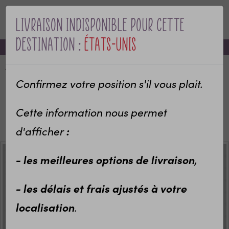
Livraison indisponible pour cette
Pour compléter
MENU
destination :
États-Unis
-10% sur votre première commande avec le code bienvenue
Cape de bain personnalisée en
éponge | pour enfant | avec
Accueil
Categories
Objets personnalisés
Maison & décoration
prénom | modèle Nuages
Confirmez votre position s'il vous plait.
Affiches et posters de décoration
Affiches enfants avec prénom
26,70 €
Cette information nous permet
Affiche Nuage Rose personnalisée pour chambre
d’enfant avec prénom
d'afficher
:
- les meilleures options de livraison
,
Bracelet gravé enfant
personnalisable Nuage
- les délais et frais ajustés à votre
14,70 €
localisation
.