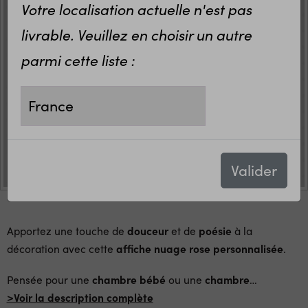
Votre localisation actuelle n'est pas
livrable. Veuillez en choisir un autre
parmi cette liste :
Porte clé personnalisable en
bois Naissance Nuage | Idée
cadeau papa | Idée cadeau
maman
8,70 €
Valider
Apportez une touche de
douceur
et de
poésie
à la
décoration avec cette
affiche nuage rose personnalisée
.
Pensée pour une
chambre bébé
ou une
chambre
…
>Voir la description complète