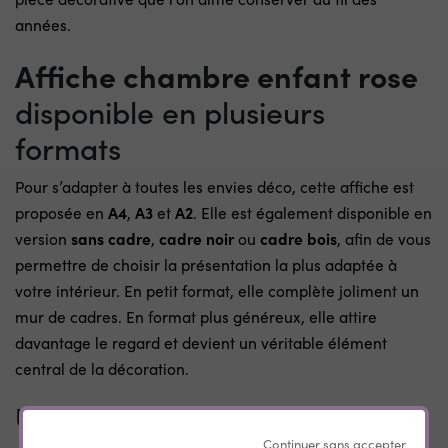
années.
Affiche chambre enfant rose
disponible en plusieurs
formats
Pour s’adapter à toutes les envies déco, cette affiche est
proposée en
A4
,
A3
et
A2
. Elle est également disponible en
version
sans cadre
,
cadre noir
ou
cadre bois
, afin de vous
permettre de choisir la présentation la plus adaptée à
votre intérieur. En petit format, elle complète joliment un
mur de cadres. En format plus généreux, elle attire
davantage le regard et devient un véritable élément
central de la décoration.
Une décoration facile à intégrer
Continuer sans accepter