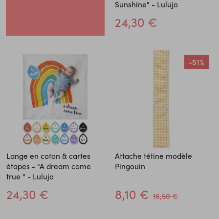
Sunshine" - Lulujo
24,30 €
-51%
Lange en coton & cartes
Attache tétine modèle
étapes - "A dream come
Pingouin
true " - Lulujo
24,30 €
8,10 €
16,50 €