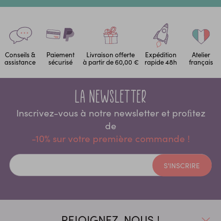
Conseils &
Paiement
Livraison offerte
Expédition
Atelier
assistance
sécurisé
à partir de 60,00 €
rapide 48h
français
La newsletter
Inscrivez-vous à notre newsletter et proﬁtez
de
-10% sur votre première commande !
S'INSCRIRE
REJOIGNEZ-NOUS !