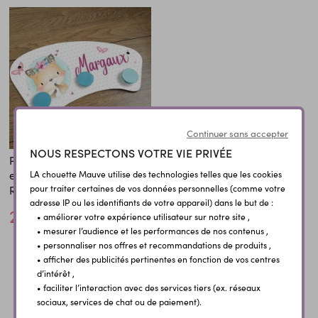
Continuer sans accepter
NOUS RESPECTONS VOTRE VIE PRIVÉE
Porte manteaux chambre
enfant personnalisé -
LA chouette Mauve utilise des technologies telles que les cookies
Renarde
pour traiter certaines de vos données personnelles (comme votre
adresse IP ou les identifiants de votre appareil) dans le but de :
24,00 €
• améliorer votre expérience utilisateur sur notre site ,
• mesurer l’audience et les performances de nos contenus ,
• personnaliser nos offres et recommandations de produits ,
• afficher des publicités pertinentes en fonction de vos centres
← Précédent
1
2
3
4
5
6
d’intérêt ,
• faciliter l’interaction avec des services tiers (ex. réseaux
7
8
Suivant →
sociaux, services de chat ou de paiement).