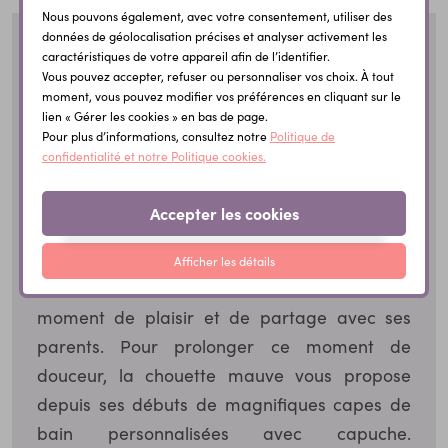
Nous pouvons également, avec votre consentement, utiliser des
données de géolocalisation précises et analyser activement les
Des cadeaux de
caractéristiques de votre appareil afin de l’identifier.
Vous pouvez accepter, refuser ou personnaliser vos choix. À tout
naissance personnalisés,
moment, vous pouvez modifier vos préférences en cliquant sur le
originaux et utiles au
lien « Gérer les cookies » en bas de page.
Pour plus d’informations, consultez notre
Politique de
quotidien !
confidentialité et notre Politique cookies.
Cadeaux de naissance pour le
Accepter les cookies
bain
Afficher les détails
Pour les nouveaux nés, le bain est souvent un
moment de plaisir et de partage avec ses
parents. Pour prolonger ce moment de
douceur, la chouette mauve vous propose
depuis ses débuts de magnifiques capes de
bain personnalisées avec capuche.